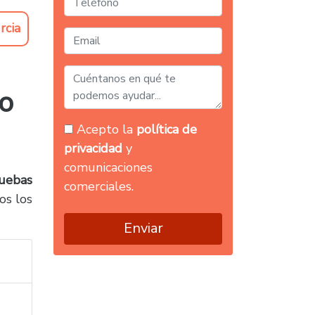
rcia
o
Acepto la
política de
privacidad
y
comunicaciones
uebas
comerciales.
os los
Enviar