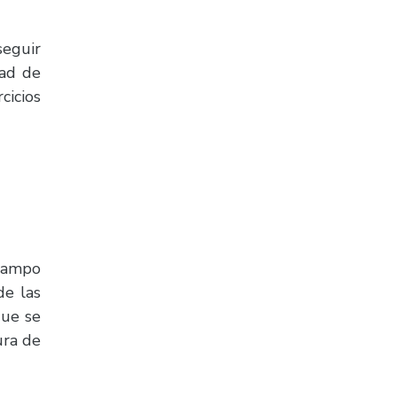
seguir
dad de
cicios
campo
de las
que se
ura de