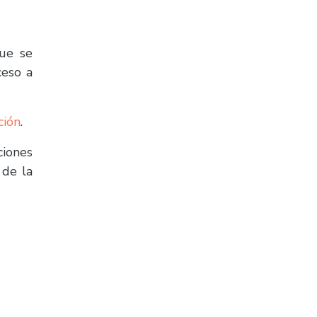
que se
ceso a
ción
.
ciones
 de la