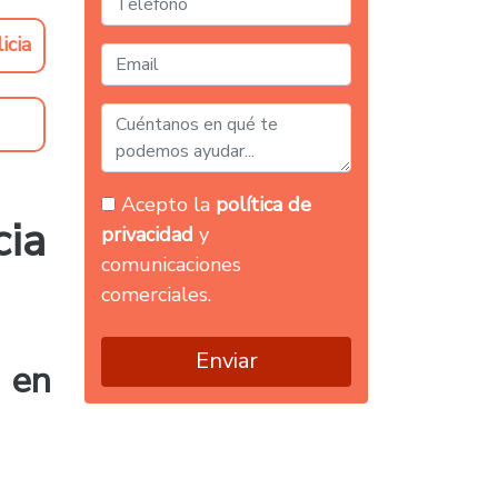
icia
Acepto la
política de
cia
privacidad
y
comunicaciones
comerciales.
Enviar
 en