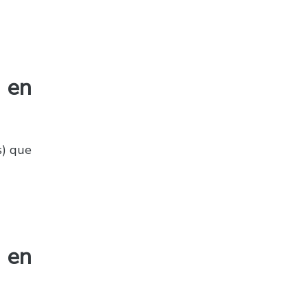
 en
s) que
 en