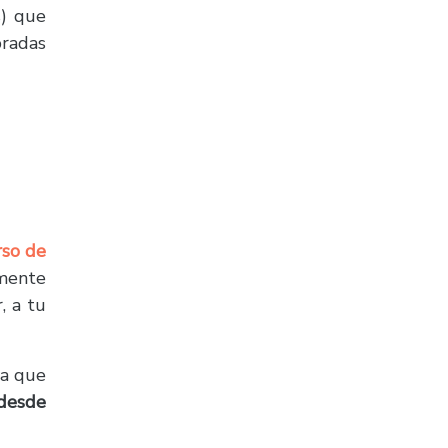
s) que
bradas
so de
lmente
, a tu
ya que
 desde