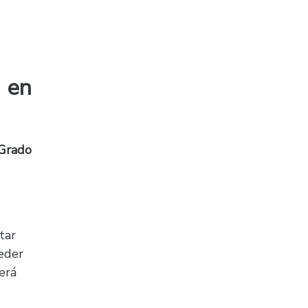
 en
Grado
tar
ceder
erá