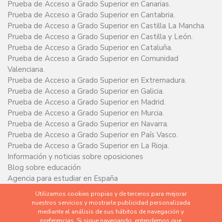
Prueba de Acceso a Grado Superior en Canarias.
Prueba de Acceso a Grado Superior en Cantabria.
Prueba de Acceso a Grado Superior en Castilla La Mancha.
Prueba de Acceso a Grado Superior en Castilla y León.
Prueba de Acceso a Grado Superior en Cataluña.
Prueba de Acceso a Grado Superior en Comunidad
Valenciana.
Prueba de Acceso a Grado Superior en Extremadura.
Prueba de Acceso a Grado Superior en Galicia.
Prueba de Acceso a Grado Superior en Madrid.
Prueba de Acceso a Grado Superior en Murcia.
Prueba de Acceso a Grado Superior en Navarra.
Prueba de Acceso a Grado Superior en País Vasco.
Prueba de Acceso a Grado Superior en La Rioja.
Información y noticias sobre oposiciones
Blog sobre educación
Agencia para estudiar en España
Utilizamos cookies propias y de terceros para mejorar
nuestros servicios y mostrarle publicidad personalizada
mediante el análisis de sus hábitos de navegación y
Hecho con ♥️ desde educalive.com © 2020. Todos los
preferencias. Si sigue navegando, entendemos que